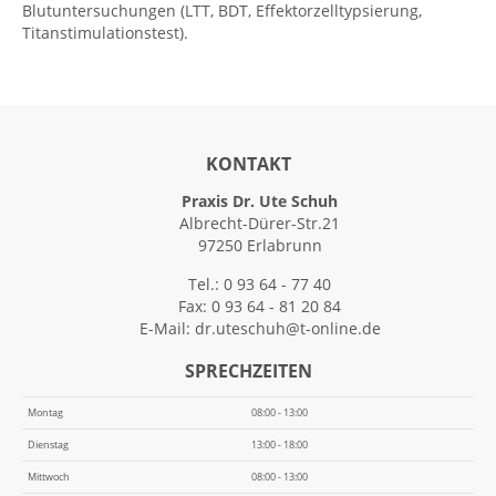
Blutuntersuchungen (LTT, BDT, Effektorzelltypsierung,
Titanstimulationstest).
KONTAKT
Praxis Dr. Ute Schuh
Albrecht-Dürer-Str.21
97250 Erlabrunn
Tel.: 0 93 64 - 77 40
Fax: 0 93 64 - 81 20 84
E-Mail:
dr.uteschuh@t-online.de
SPRECHZEITEN
Montag
08:00 - 13:00
Dienstag
13:00 - 18:00
Mittwoch
08:00 - 13:00